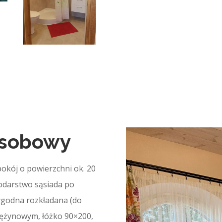
osobowy
okój o powierzchni ok. 20
odarstwo sąsiada po
wygodna rozkładana (do
prężynowym, łóżko 90×200,