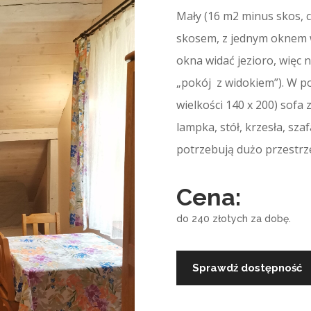
Mały (16 m2 minus skos, 
skosem, z jednym oknem 
okna widać jezioro, więc
„pokój z widokiem”). W p
wielkości 140 x 200) sof
lampka, stół, krzesła, sza
potrzebują dużo przestrze
Cena:
do 240 złotych za dobę.
Sprawdź dostępność