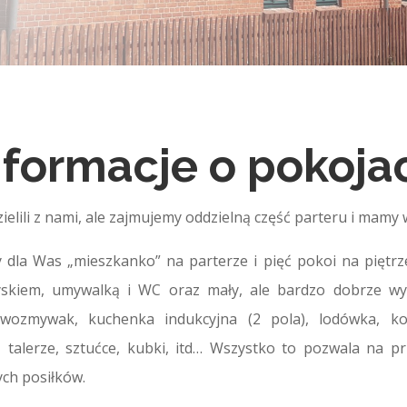
nformacje o pokoja
ielili z nami, ale zajmujemy oddzielną część parteru i mamy 
 dla Was „mieszkanko” na parterze i pięć pokoi na piętrz
ryskiem, umywalką i WC oraz mały, ale bardzo dobrze w
wozmywak, kuchenka indukcyjna (2 pola), lodówka, k
k, talerze, sztućce, kubki, itd… Wszystko to pozwala na 
ch posiłków.