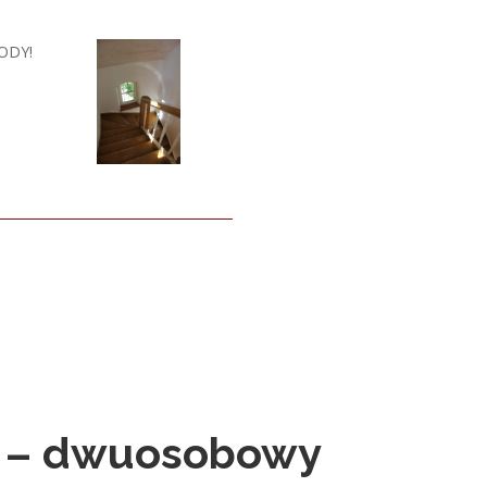
ODY!
 – dwuosobowy