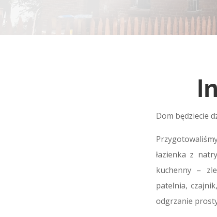
I
Dom będziecie dz
Przygotowaliśmy
łazienka z nat
kuchenny – zle
patelnia, czajni
odgrzanie prosty