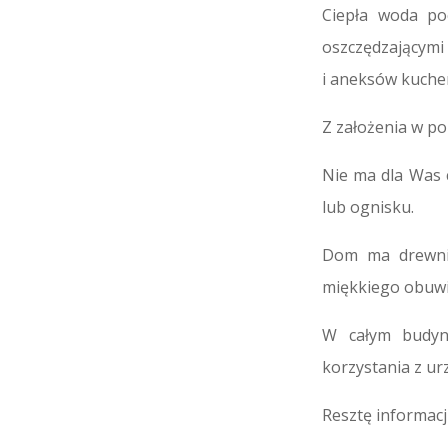
Ciepła woda po
oszczędzającymi 
i aneksów kuche
Z założenia w pok
Nie ma dla Was cz
lub ognisku.
Dom ma drewnia
miękkiego obuwi
W całym budynk
korzystania z u
Resztę informacj