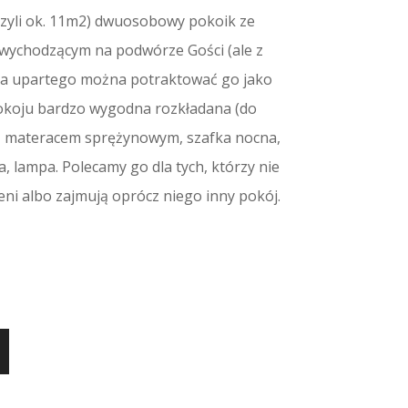
czyli ok. 11m2) dwuosobowy pokoik ze
wychodzącym na podwórze Gości (ale z
 na upartego można potraktować go jako
okoju bardzo wygodna rozkładana (do
a z materacem sprężynowym, szafka nocna,
fa, lampa. Polecamy go dla tych, którzy nie
ni albo zajmują oprócz niego inny pokój.