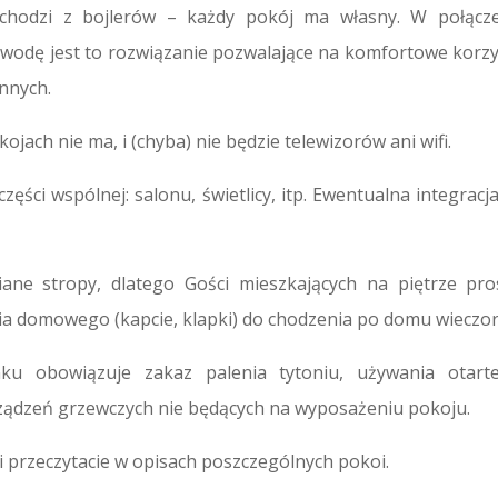
chodzi z bojlerów – każdy pokój ma własny. W połącze
wodę jest to rozwiązanie pozwalające na komfortowe korzy
nnych.
ojach nie ma, i (chyba) nie będzie telewizorów ani wifi.
ęści wspólnej: salonu, świetlicy, itp. Ewentualna integracja
ne stropy, dlatego Gości mieszkających na piętrze pro
a domowego (kapcie, klapki) do chodzenia po domu wieczo
u obowiązuje zakaz palenia tytoniu, używania otart
rządzeń grzewczych nie będących na wyposażeniu pokoju.
i przeczytacie w opisach poszczególnych pokoi.